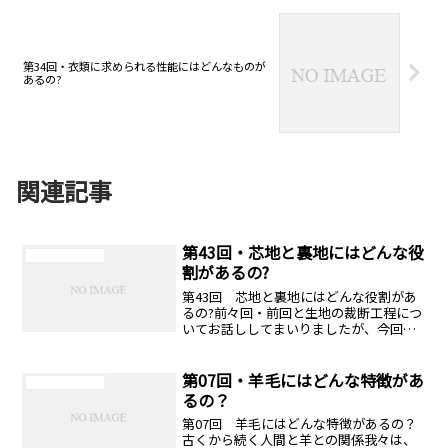
第34回・衣類に求められる性能にはどんなものが
あるの?
関連記事
第43回・芯地と裏地にはどんな役
ニットリビアの庭
割があるの?
第43回 芯地と裏地にはどんな役割があ
るの?前々回・前回と生地の裁断工程につ
いてお話ししてまいりましたが、今回は
生産工程から少し離れて、芯地と裏地に
ついてご紹介したいと思います。芯 地
芯地とは、その漢...
第07回・羊毛にはどんな特徴があ
ニットリビアの庭
るの？
第07回 羊毛にはどんな特徴があるの？
古くから続く人間と羊との関係我々は、