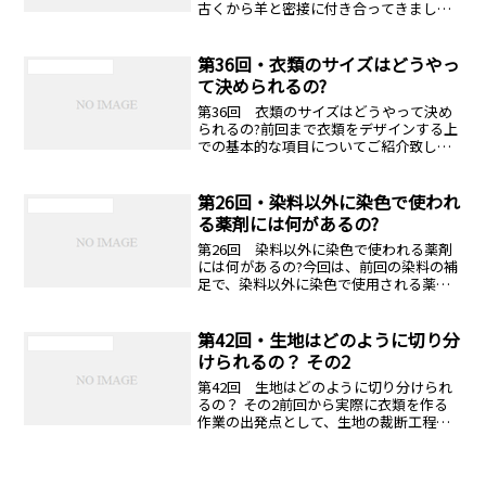
古くから羊と密接に付き合ってきまし
た。原始時代の狩猟採集生活から文明が
進化する段階から、羊は人類にとって欠
かせない存在でした。...
第36回・衣類のサイズはどうやっ
ニットリビアの庭
て決められるの?
第36回 衣類のサイズはどうやって決め
られるの?前回まで衣類をデザインする上
での基本的な項目についてご紹介致しま
したが、衣類のサイズ(寸法)も、衣類の設
計には必要不可欠な要素です。今回は、
衣類のサイズ...
第26回・染料以外に染色で使われ
ニットリビアの庭
る薬剤には何があるの?
第26回 染料以外に染色で使われる薬剤
には何があるの?今回は、前回の染料の補
足で、染料以外に染色で使用される薬剤
について紹介していきたいと思います。
染色効果と効率を高めるさまざまな染色
助剤それぞれの素...
第42回・生地はどのように切り分
ニットリビアの庭
けられるの？ その2
第42回 生地はどのように切り分けられ
るの？ その2前回から実際に衣類を作る
作業の出発点として、生地の裁断工程に
ついてご紹介していますが、今回は生地
を切り分ける裁断工程についてお話しし
て参ります。パー...