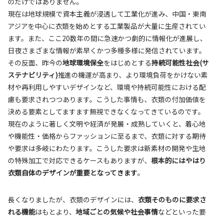
のだけではありません。
現在は地球規模で資本主義が浸透して工業化が進み、中国・東南
アジアを中心に衣類を始めとする工業製品が大量に生産されてい
ます。また、ここ20数年の間に急速かつ劇的に情報化が進展し、
日夜さまざまな情報が素早くかつ多種多様に発信されています。
その反面、昨今の
地球環境保全
をはじめとする
持続可能性社会(サ
ステナビリティ)
推進の機運が高まり、より環境負荷をかけない素
材や再利用しやすいデザインなど、環境や持続可能性における配
慮も要求されつつあります。こうした事情も、衣類の付加価値を
決める要素としてますます無視できなくなってきているのです。
現在のように著しく文明や経済が発展・成熟していくと、着心地
や機能性・価格からファッションに至るまで、衣類に対する期待
や要求は多岐にわたります。こうした要求は新素材の開発や生地
の特殊加工で対応できるケースもありますが、
根本的にはやはり
衣類自体のデザインが重要となってきます
。
長くなりましたが、衣類のデザインには、
衣類そのものに要求さ
れる機能
はもとより、
地域ごとの気候や社会事情
などといった要