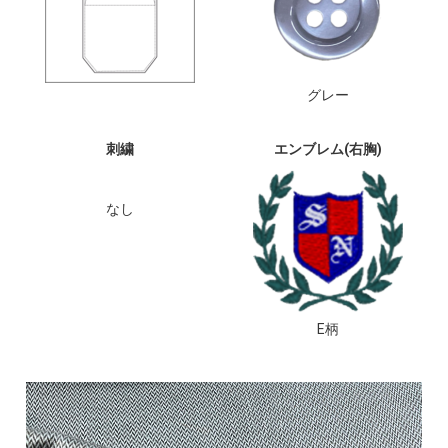
グレー
刺繍
エンブレム(右胸)
なし
E柄