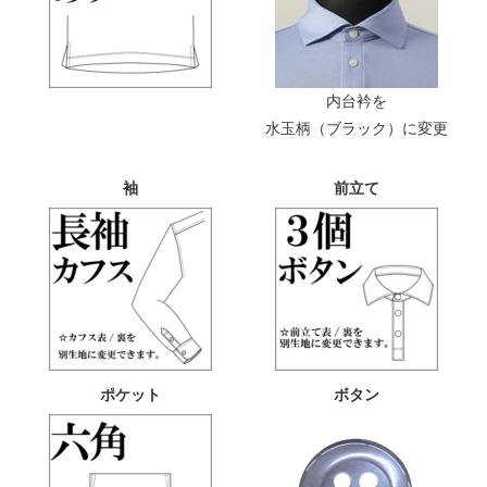
内台衿を
水玉柄（ブラック）に変更
袖
前立て
ポケット
ボタン