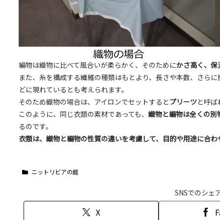
編物は織物に比べて風合いが柔らかく、そのために
かさ高く、保
また、糸を構成する繊維の種類はもとより、長さや本数、さらに
どに現れているとも考えられます。
そのため織物の場合は、アイロンでセットすると
プリーツ
と呼ば
このように、同じ衣類の素材であっても、
織物と編物は全くの別
るのです。
衣類は、織物と編物の性質の違いを考慮して、目的や用途に合わ
ニットリビアの庭
SNSでのシェ
X
F