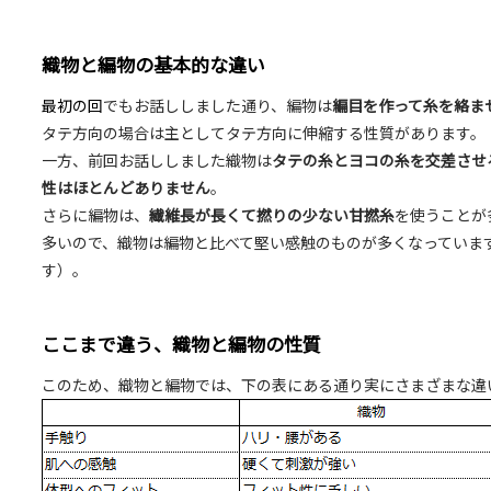
織物と編物の基本的な違い
最初の回
でもお話ししました通り、編物は
編目を作って糸を絡ま
タテ方向の場合は主としてタテ方向に伸縮する性質があります。
一方、前回お話ししました織物は
タテの糸とヨコの糸を交差させ
性はほとんどありません
。
さらに編物は、
繊維長が長くて撚りの少ない甘撚糸
を使うことが
多いので、織物は編物と比べて堅い感触のものが多くなっていま
す）。
ここまで違う、織物と編物の性質
このため、織物と編物では、下の表にある通り実にさまざまな違