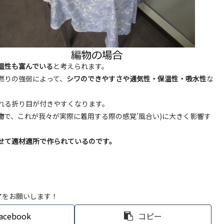
温性も富んでいる
と考えられます。
撚りの強弱によって、
シワのできやすさや通気性・保温性・吸水性
な
れる折り目が付きやすくなります。
物
で、これが我々が実際に着用する際の感覚’風合い)に大きく影響す
せて適材適所で作られているのです。
アをお願いします！
acebook
コピー