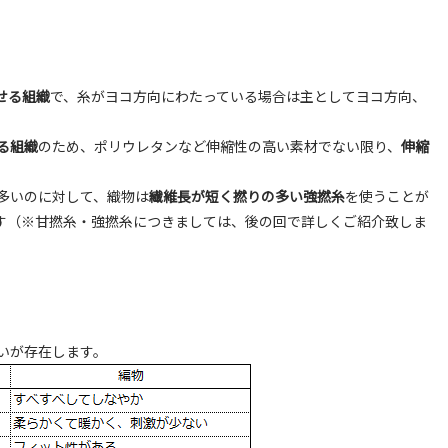
せる組織
で、糸がヨコ方向にわたっている場合は主としてヨコ方向、
る組織
のため、ポリウレタンなど伸縮性の高い素材でない限り、
伸縮
多いのに対して、織物は
繊維長が短く撚りの多い強撚糸
を使うことが
す（※甘撚糸・強撚糸につきましては、後の回で詳しくご紹介致しま
いが存在します。