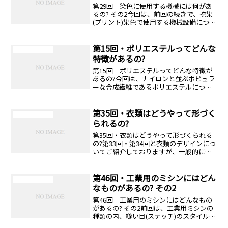
第29回 染色に使用する機械には何があ
るの? その2今回は、前回の続きで、捺染
(プリント)染色で使用する機械設備につい
てお話しします。染色の最初の回でも触
れましたが、捺染は染料の付いた糊を、
型を使って...
第15回・ポリエステルってどんな
ニットリビアの庭
特徴があるの?
第15回 ポリエステルってどんな特徴が
あるの?今回は、ナイロンと並ぶポピュラ
ーな合成繊維であるポリエステルについ
てお話ししたいと思います。ポリエステ
ルとはどんな繊維なのかポリエステルと
は、エタノールに...
第35回・衣類はどうやって形づく
ニットリビアの庭
られるの?
第35回・衣類はどうやって形づくられる
の?第33回・第34回と衣類のデザインにつ
いてご紹介しておりますが、一般的に衣
類のデザインと言われると、衣類の形状
や色・柄など外観的な要素をまず思い浮
かべるかと思...
第46回・工業用のミシンにはどん
ニットリビアの庭
なものがあるの? その2
第46回 工業用のミシンにはどんなもの
があるの? その2前回は、工業用ミシンの
種類の内、縫い目(ステッチ)のスタイルに
よる分類についてお話ししました。今回