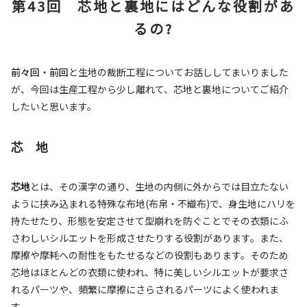
第43回 芯地と裏地にはどんな役割があ
るの?
前々回
・
前回
と生地の裁断工程についてお話ししてまいりました
が、今回は生産工程から少し離れて、芯地と裏地についてご紹介
したいと思います。
芯 地
芯地
とは、その漢字の通り、生地の内側に外からでは目立たない
ように挟み込まれる特殊な布地(布帛・不織布)で、身生地にハリを
持たせたり、形態を安定させて型崩れを防ぐことでその衣類にふ
さわしいシルエットを形成させたりする役割があります。また、
摩擦や摩耗への耐性をもたせるなどの役割もあります。そのため
芯地はほとんどの衣類に使われ、特に美しいシルエットが要求さ
れるパーツや、頻繁に摩擦にさらされるパーツによく使われま
す。