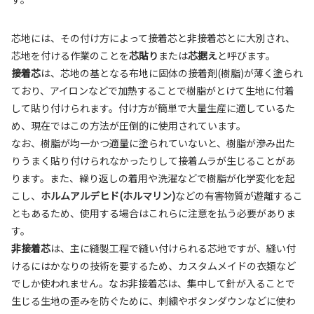
芯地には、その付け方によって接着芯と非接着芯とに大別され、
芯地を付ける作業のことを
芯貼り
または
芯据え
と呼びます。
接着芯
は、芯地の基となる布地に固体の接着剤(樹脂)が薄く塗られ
ており、アイロンなどで加熱することで樹脂がとけて生地に付着
して貼り付けられます。付け方が簡単で大量生産に適しているた
め、現在ではこの方法が圧倒的に使用されています。
なお、樹脂が均一かつ適量に塗られていないと、樹脂が滲み出た
りうまく貼り付けられなかったりして接着ムラが生じることがあ
ります。また、繰り返しの着用や洗濯などで樹脂が化学変化を起
こし、
ホルムアルデヒド(ホルマリン)
などの有害物質が遊離するこ
ともあるため、使用する場合はこれらに注意を払う必要がありま
す。
非接着芯
は、主に縫製工程で縫い付けられる芯地ですが、縫い付
けるにはかなりの技術を要するため、カスタムメイドの衣類など
でしか使われません。なお非接着芯は、集中して針が入ることで
生じる生地の歪みを防ぐために、刺繍やボタンダウンなどに使わ