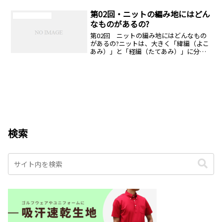
は、縫い工程によって作り出される継ぎ
目(シーム...
第02回・ニットの編み地にはどん
ニットリビアの庭
なものがあるの?
第02回 ニットの編み地にはどんなもの
があるの?ニットは、大きく「緯編（よこ
あみ）」と「経編（たてあみ）」に分か
れ、多種多様な用途を誇っていることは
第1回でも説明した通りですが、編み方の
種類、つまり編...
検索