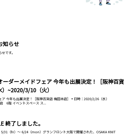
お知らせ
らせです。
オーダーメイドフェア 今年も出展決定！［阪神百貨
水）~2020/3/10（火）
 今年も出展決定！［阪神百貨店 梅田本店］▪日時：2020/2/26（水）
店 6階 イベントスペース ス...
STYLE 終了しました。
ました。5/31（fri）～ 6/24（mon）グランフロント大阪で開催された、OSAKA KNIT