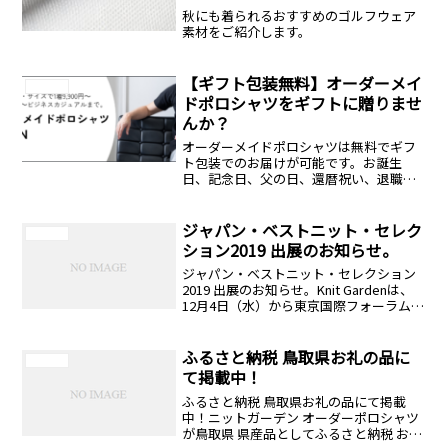
秋にも着られるおすすめのゴルフウェア
素材をご紹介します。
【ギフト包装無料】オーダーメイ
お知らせ
ドポロシャツをギフトに贈りませ
んか？
オーダーメイドポロシャツは無料でギフ
ト包装でのお届けが可能です。お誕生
日、記念日、父の日、還暦祝い、退職祝
いなど特別な日のプレゼントに、世界に
一つだけの日本製オーダーメイドポロシ
ャツを贈りませんか？相手のサイズが分
ジャパン・ベストニット・セレク
お知らせ
からない、生地やデザインに悩むという
ション2019 出展のお知らせ。
方でもスタッフが丁寧にサポートいたし
ジャパン・ベストニット・セレクション
ます。
2019 出展のお知らせ。Knit Gardenは、
12月4日（水）から東京国際フォーラムで
開かれる、日本のニット産業の祭典「ジ
ャパン・ベストニット・セレクション2...
ふるさと納税 鳥取県お礼の品に
お知らせ
て掲載中！
ふるさと納税 鳥取県お礼の品にて掲載
中！ニットガーデン オーダーポロシャツ
が鳥取県 県産品としてふるさと納税 お礼