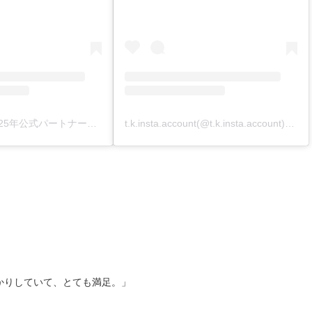
AOKI 2022〜2025年公式パートナーアンバサダー継続就任🎉（URAWA.BIZ /林幸一）(@urawa.biz)がシェアした投稿
t.k.insta.account(@t.k.insta.account)がシェアした投稿
かりしていて、とても満足。」